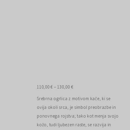
Cenovni
110,00
€
–
130,00
€
razpon:
Srebrna ogrlica z motivom kače, ki se
od
ovija okoli srca, je simbol preobrazbe in
110,00 €
ponovnega rojstva; tako kot menja svojo
do
kožo, tudi ljubezen raste, se razvija in