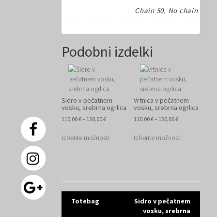
Chain 50, No chain
Podobni izdelki
Sidro v pečatnem
Vrtnica v pečatnem
vosku, srebrna ogrlica
vosku, srebrna ogrlica
Cenovni
Cenovni
110,00
€
–
130,00
€
110,00
€
–
130,00
€
razpon:
razpon:
Ta
Ta
od
od
Izberite možnosti
Izberite možnosti
izdelek
izdelek
110,00 €
110,00 €
ima
ima
do
do
več
več
130,00 €
130,00 €
različic.
različic.
Možnosti
Možnosti
lahko
lahko
izberete
izberete
Post
Totebag
Sidro v pečatnem
na
na
vosku, srebrna