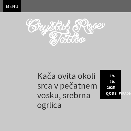
MENU
Skip
Kača ovita okoli
to
19.
content
10.
srca v pečatnem
2025
vosku, srebrna
QODZ_WPADM
ogrlica