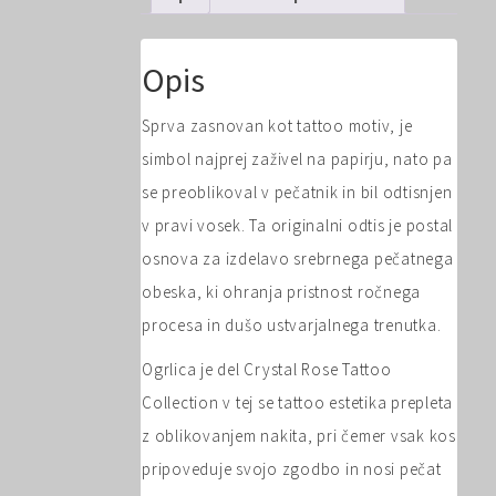
srebrna
ogrlica
količina
Opis
Sprva zasnovan kot tattoo motiv, je
simbol najprej zaživel na papirju, nato pa
se preoblikoval v pečatnik in bil odtisnjen
v pravi vosek. Ta originalni odtis je postal
osnova za izdelavo srebrnega pečatnega
obeska, ki ohranja pristnost ročnega
procesa in dušo ustvarjalnega trenutka.
Ogrlica je del Crystal Rose Tattoo
Collection v tej se tattoo estetika prepleta
z oblikovanjem nakita, pri čemer vsak kos
pripoveduje svojo zgodbo in nosi pečat