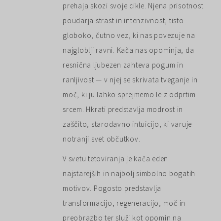
130,00 €
prehaja skozi svoje cikle. Njena prisotnost
poudarja strast in intenzivnost, tisto
globoko, čutno vez, ki nas povezuje na
najgloblji ravni. Kača nas opominja, da
resnična ljubezen zahteva pogum in
ranljivost — v njej se skrivata tveganje in
moč, ki ju lahko sprejmemo le z odprtim
srcem. Hkrati predstavlja modrost in
zaščito, starodavno intuicijo, ki varuje
notranji svet občutkov.
V svetu tetoviranja je kača eden
najstarejših in najbolj simbolno bogatih
motivov. Pogosto predstavlja
transformacijo, regeneracijo, moč in
preobrazbo ter služi kot opomin na