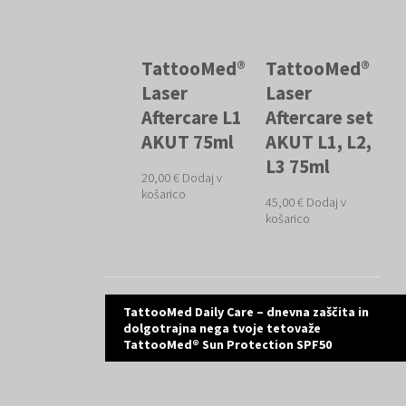
TattooMed®
TattooMed®
Laser
Laser
Aftercare L1
Aftercare set
AKUT 75ml
AKUT L1, L2,
L3 75ml
20,00
€
Dodaj v
košarico
45,00
€
Dodaj v
košarico
Post
TattooMed Daily Care – dnevna zaščita in
dolgotrajna nega tvoje tetovaže
navigation
TattooMed® Sun Protection SPF50