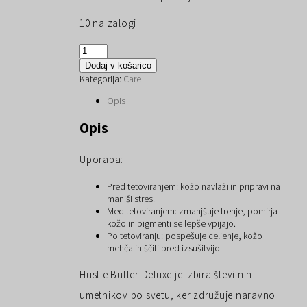
10 na zalogi
Hustle
Butter
Dodaj v košarico
Deluxe
Kategorija:
Care
–
naravna
Opis
premium
nega
Opis
tetovaž
30
Uporaba:
ml
količina
Pred tetoviranjem: kožo navlaži in pripravi na
manjši stres.
Med tetoviranjem: zmanjšuje trenje, pomirja
kožo in pigmenti se lepše vpijajo.
Po tetoviranju: pospešuje celjenje, kožo
mehča in ščiti pred izsušitvijo.
Hustle Butter Deluxe je izbira številnih
umetnikov po svetu, ker združuje naravno