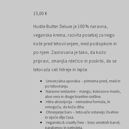
15,00
€
Hustle Butter Deluxe je 100 % naravna,
veganska krema, razvita posebej za nego
kože pred tetoviranjem, med postopkom in
po njem. Zasnovana je tako, da kožo
pripravi, zmanjša rdečico in poskrbi, da se
tetovaža celi hitreje in lepše.
Univerzalna uporaba – primerna pred, med in
po tetoviranju.
Naravne sestavine – mango, kokosovo maslo,
aloe vera in druge hranilne rastline.
Hitra absorpcija – nemastna formula, ki
omogoča, da koža diha.
Ohranjanje barv – tetovaže ostanejo živahne
in sijoče dlje časa.
Vegansko & cruelty free – brez umetnih barvil,
parabenov in petroleja.