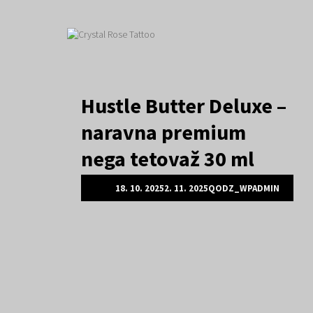
Skip
Hustle Butter Deluxe –
to
content
naravna premium
nega tetovaž 30 ml
18. 10. 2025
2. 11. 2025
QODZ_WPADMIN