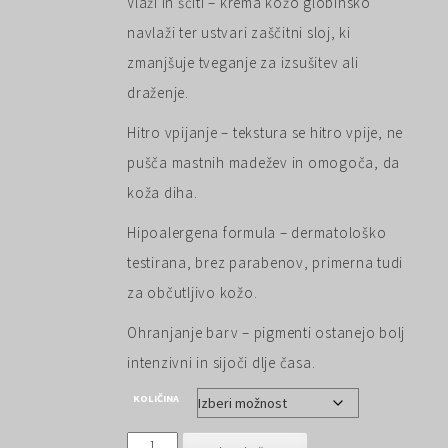
Vlaži in ščiti – krema kožo globinsko
navlaži ter ustvari zaščitni sloj, ki
zmanjšuje tveganje za izsušitev ali
draženje.
Hitro vpijanje – tekstura se hitro vpije, ne
pušča mastnih madežev in omogoča, da
koža diha.
Hipoalergena formula – dermatološko
testirana, brez parabenov, primerna tudi
za občutljivo kožo.
Ohranjanje barv – pigmenti ostanejo bolj
intenzivni in sijoči dlje časa.
KOLIČINA
Easy