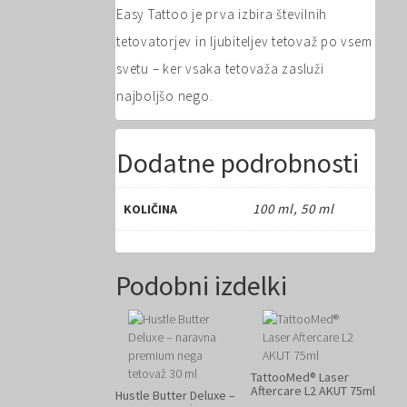
Easy Tattoo je prva izbira številnih
tetovatorjev in ljubiteljev tetovaž po vsem
svetu – ker vsaka tetovaža zasluži
najboljšo nego.
Dodatne podrobnosti
100 ml, 50 ml
KOLIČINA
Podobni izdelki
TattooMed® Laser
Aftercare L2 AKUT 75ml
Hustle Butter Deluxe –