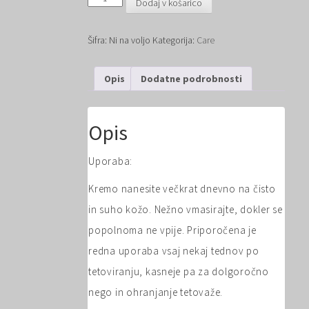
Dodaj v košarico
Tattoo
krema
–
Šifra:
Ni na voljo
Kategorija:
Care
nežna
in
učinkovita
Opis
Dodatne podrobnosti
nega
vaše
tetovaže
Opis
količina
Uporaba:
Kremo nanesite večkrat dnevno na čisto
in suho kožo. Nežno vmasirajte, dokler se
popolnoma ne vpije. Priporočena je
redna uporaba vsaj nekaj tednov po
tetoviranju, kasneje pa za dolgoročno
nego in ohranjanje tetovaže.