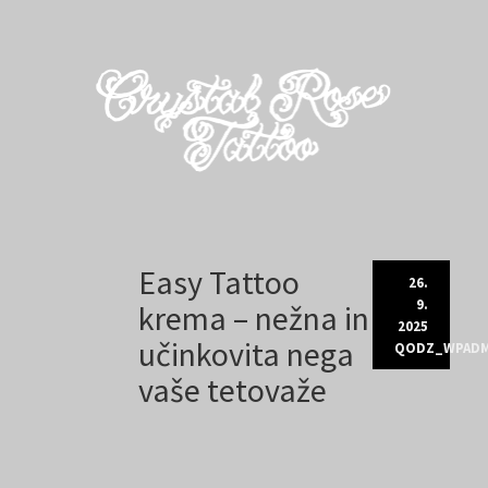
Skip
Easy Tattoo
to
26.
content
9.
krema – nežna in
2025
učinkovita nega
QODZ_WPADM
vaše tetovaže