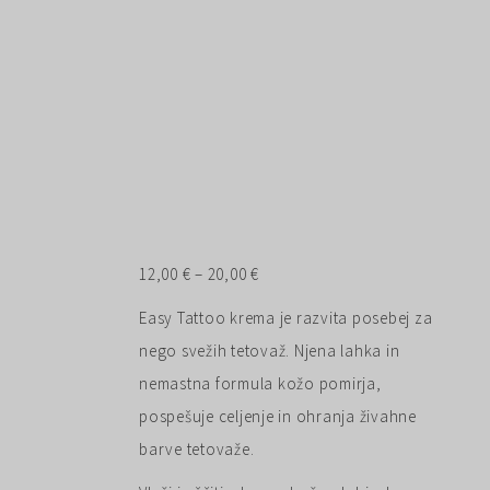
Cenovni
12,00
€
–
20,00
€
razpon:
Easy Tattoo krema je razvita posebej za
od
nego svežih tetovaž. Njena lahka in
12,00 €
nemastna formula kožo pomirja,
do
pospešuje celjenje in ohranja živahne
20,00 €
barve tetovaže.